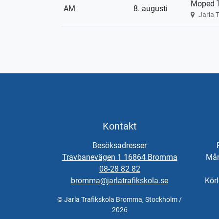
Moped T
AM
8. augusti
Jarla 
Kontakt
Besöksadresser
Travbanevägen 1 16864 Bromma
Mån
08-28 82 82
bromma@jarlatrafikskola.se
Körl
© Jarla Trafikskola Bromma, Stockholm /
2026