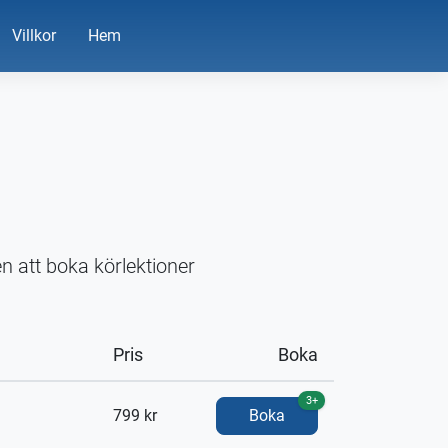
Villkor
Hem
n att boka körlektioner
Pris
Boka
3+
799 kr
Boka